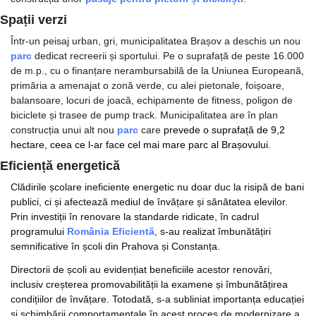
Spații verzi
Într-un peisaj urban, gri, municipalitatea Brașov a deschis un nou 
parc 
dedicat recreerii și sportului. Pe o suprafață de peste 16.000 
de m.p., cu o finanțare nerambursabilă de la Uniunea Europeană, 
primăria a amenajat o zonă verde, cu alei pietonale, foișoare, 
balansoare, locuri de joacă, echipamente de fitness, poligon de 
biciclete și trasee de pump track. Municipalitatea are în plan 
construcția unui alt nou 
parc 
care 
prevede o suprafață de 9,2 
hectare, ceea ce l-ar face cel mai mare parc al Brașovului.
Eficiență energetică
Clădirile școlare ineficiente energetic nu doar duc la risipă de bani 
publici, ci și afectează mediul de învățare și sănătatea elevilor. 
Prin investiții în renovare la standarde ridicate, în cadrul 
programului 
România Eficientă
, s-au realizat îmbunătățiri 
semnificative în școli din Prahova și Constanța. 
Directorii de școli au evidențiat beneficiile acestor renovări, 
inclusiv creșterea promovabilității la examene și îmbunătățirea 
condițiilor de învățare. Totodată, s-a subliniat importanța educației 
și schimbării comportamentale în acest proces de modernizare a 