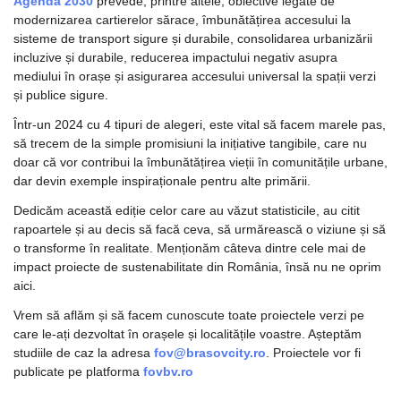
Agenda 2030
 prevede, printre altele, obiective legate de 
modernizarea cartierelor sărace, îmbunătățirea accesului la 
sisteme de transport sigure și durabile, consolidarea urbanizării 
incluzive și durabile, reducerea impactului negativ asupra 
mediului în orașe și asigurarea accesului universal la spații verzi 
și publice sigure.
Într-un 2024 cu 4 tipuri de alegeri, este vital să facem marele pas, 
să trecem de la simple promisiuni la inițiative tangibile, care nu 
doar că vor contribui la îmbunătățirea vieții în comunitățile urbane, 
dar devin exemple inspiraționale pentru alte primării. 
Dedicăm această ediție celor care au văzut statisticile, au citit 
rapoartele și au decis să facă ceva, să urmărească o viziune și să 
o transforme în realitate. Menționăm câteva dintre cele mai de 
impact proiecte de sustenabilitate din România, însă nu ne oprim 
aici. 
Vrem să aflăm și să facem cunoscute toate proiectele verzi pe 
care le-ați dezvoltat în orașele și localitățile voastre. Așteptăm 
studiile de caz la adresa 
fov@brasovcity.ro
. Proiectele vor fi 
publicate pe platforma 
fovbv.ro