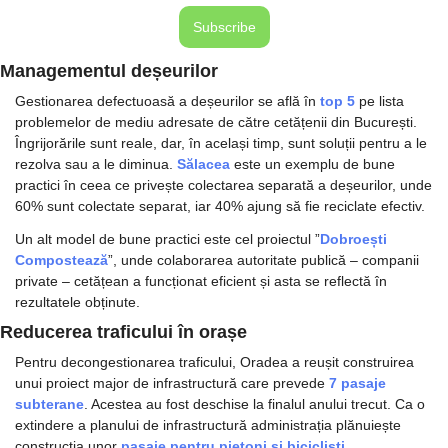
Subscribe
Managementul deșeurilor
Gestionarea defectuoasă a deșeurilor se află în
 top 5 
pe lista 
problemelor de mediu adresate de către cetățenii din București. 
Îngrijorările sunt reale, dar, în același timp, sunt soluții pentru a le 
rezolva sau a le diminua.
Sălacea 
este un exemplu de bune 
practici în ceea ce privește colectarea separată a deșeurilor, unde 
60% sunt colectate separat, iar 40% ajung să fie reciclate efectiv.
Un alt model de bune practici este cel proiectul ”
Dobroești 
Compostează
”, unde 
colaborarea autoritate publică – companii 
private – cetățean a funcționat eficient și asta se reflectă în 
rezultatele obținute.
Reducerea traficului în orașe
Pentru decongestionarea traficului, Oradea a reușit construirea 
unui proiect major de infrastructură care prevede 
7 pasaje 
subterane
. Acestea au fost deschise la finalul anului trecut. Ca o 
extindere a planului de infrastructură administrația plănuiește 
construcția unor 
pasaje pentru pietoni și bicicliști
.