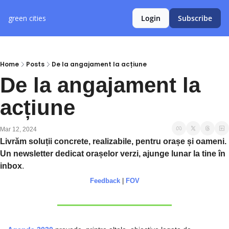
green cities
Login
Subscribe
Home
Posts
De la angajament la acțiune
De la angajament la 
acțiune
Mar 12, 2024
Livrăm soluții concrete, realizabile, pentru orașe și oameni. 
Un newsletter dedicat orașelor verzi, ajunge lunar la tine în 
inbox
.
Feedback
 | 
FOV